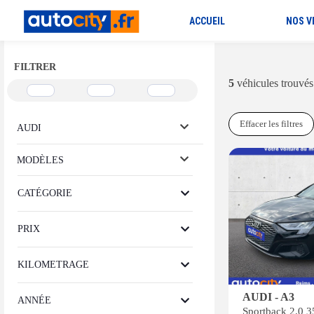
ACCUEIL
NOS V
FILTRER
5
véhicules trouvés
Effacer les filtres
AUDI
MODÈLES
CATÉGORIE
PRIX
KILOMETRAGE
AUDI - A3
ANNÉE