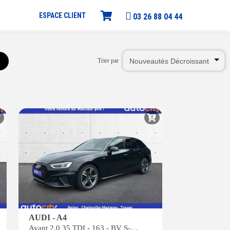
ESPACE CLIENT
03 26 88 04 44
Trier par
AUDI - A4
Avant 2.0 35 TDI - 163 - BV S-tronic AVANT BREAK S line