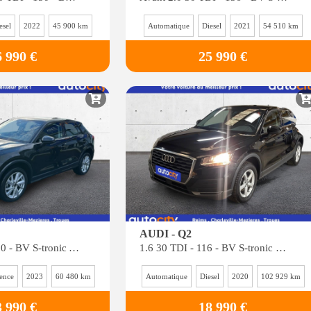
esel
2022
45 900 km
Automatique
Diesel
2021
54 510 km
6 990 €
25 990 €
AUDI - Q2
1.5 35 TFSI - 150 - BV S-tronic Advanced PHASE 2
1.6 30 TDI - 116 - BV S-tronic Business line
ence
2023
60 480 km
Automatique
Diesel
2020
102 929 km
3 990 €
18 990 €