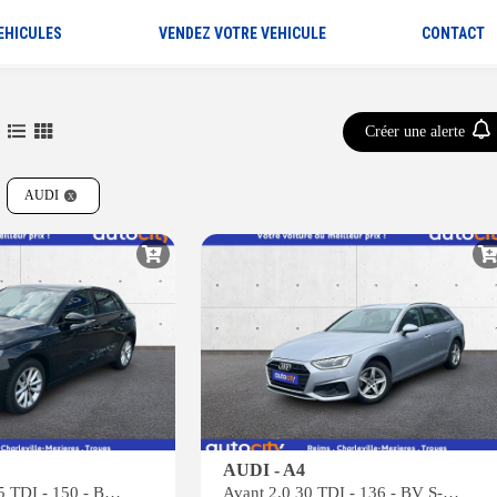
EHICULES
VENDEZ VOTRE VEHICULE
CONTACT
Créer une alerte
AUDI
AUDI - A4
Sportback 2.0 35 TDI - 150 - BV S-Tronic 7 SPORTBACK Business Line
Avant 2.0 30 TDI - 136 - BV S-tronic AVANT BREAK Business line