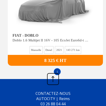
FIAT - DOBLO
Doblo 1.6 Multijet II 16V - 105 EcoJet Euro6d-t II CARGO FOURGON Fourgon tôlé Pro Loun
Manuelle
Diesel
2021
143 271 km
8 325 € HT
1
CONTACTEZ-NOUS
AUTOCITY | Reims
03 26 88 04 44