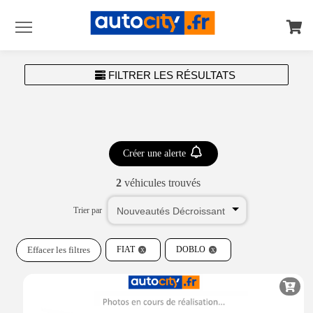
Menu
FILTRER LES RÉSULTATS
Créer une alerte
2
véhicules trouvés
Trier par
Effacer les filtres
FIAT
DOBLO