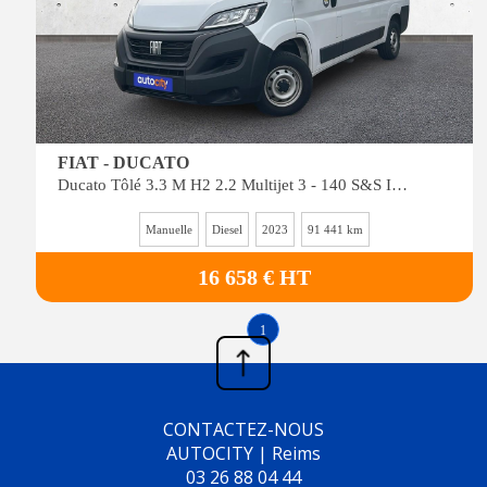
FIAT - DUCATO
Ducato Tôlé 3.3 M H2 2.2 Multijet 3 - 140 S&S III FOURGON TOLE Fourgon Tôl&a
Manuelle
Diesel
2023
91 441 km
16 658 € HT
1
CONTACTEZ-NOUS
AUTOCITY | Reims
03 26 88 04 44