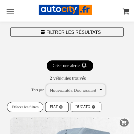
Menu
FILTRER LES RÉSULTATS
Créer une alerte
2
véhicules trouvés
Trier par
Effacer les filtres
FIAT
DUCATO