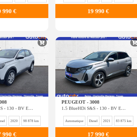
0 990 €
19 990 €
008
PEUGEOT - 3008
1.5 BlueHDi S&S - 130 - BV EAT8 II Active
1.5 BlueHDi S&S - 130 - BV EAT8 II Allure PHASE 2
esel
2020
98 878 km
Automatique
Diesel
2021
83 875 km
7 990 €
17 990 €