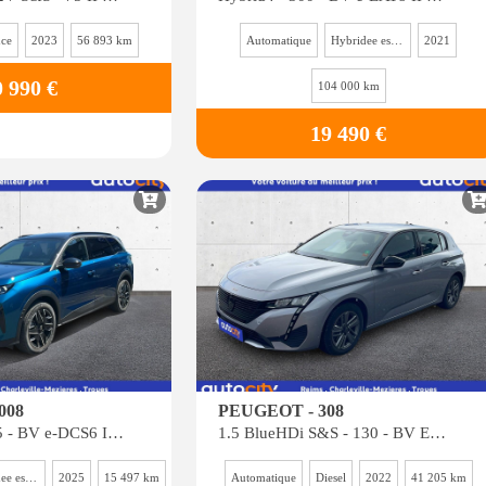
nce
2023
56 893 km
Automatique
Hybridee essence
2021
0 990 €
104 000 km
19 490 €
008
PEUGEOT - 308
1.2i Hybrid -145 - BV e-DCS6 III GT
1.5 BlueHDi S&S - 130 - BV EAT8 III BERLINE Active Pack
Hybridee essence
2025
15 497 km
Automatique
Diesel
2022
41 205 km