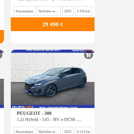
Automatique
Hybridee essence
2025
5 559 km
29 490 €
PEUGEOT - 308
1.2i Hybrid - 145 - BV e-DCS6 III BERLINE Allure
Automatique
Hybridee essence
2025
4 114 km