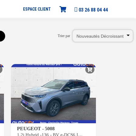
ESPACE CLIENT
03 26 88 04 44
Trier par
PEUGEOT - 5008
1.2i Hybrid -136 - BV e-DCS6 III Allure