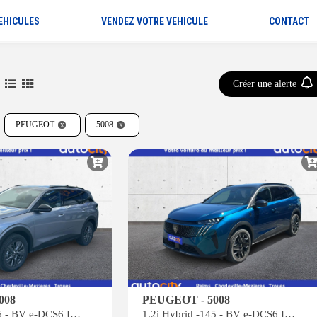
EHICULES
VENDEZ VOTRE VEHICULE
CONTACT
Créer une alerte
PEUGEOT
5008
008
PEUGEOT - 5008
1.2i Hybrid -136 - BV e-DCS6 III Allure
1.2i Hybrid -145 - BV e-DCS6 III GT