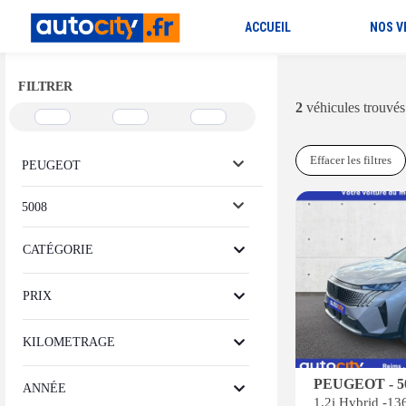
ACCUEIL
NOS V
FILTRER
2
véhicules trouvés
Effacer les filtres
PEUGEOT
5008
CATÉGORIE
PRIX
KILOMETRAGE
PEUGEOT - 5
ANNÉE