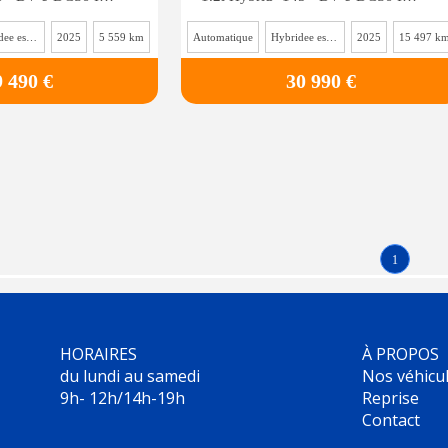
Hybridee essence
2025
5 559 km
Automatique
Hybridee essence
2025
15 497 k
9 490 €
30 990 €
1
HORAIRES
À PROPOS
du lundi au samedi
Nos véhicu
9h- 12h/14h-19h
Reprise
Contact