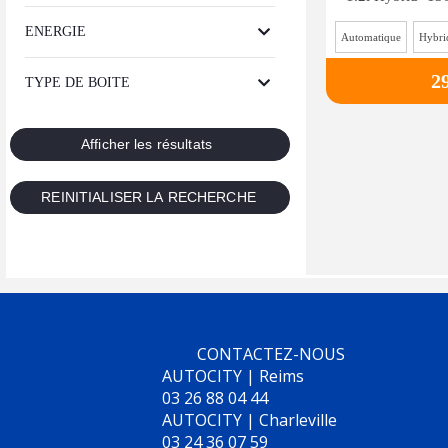
ENERGIE
Automatique
2
TYPE DE BOITE
CONTACTEZ-NOUS
AUTOCITY | Reims
03 26 88 04 44
AUTOCITY | Charleville
03 24 36 07 59