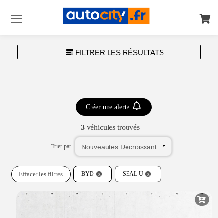
Menu
FILTRER LES RÉSULTATS
Créer une alerte
3
véhicules trouvés
Trier par
Effacer les filtres
BYD
SEAL U