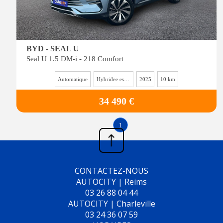
BYD - SEAL U
Seal U 1.5 DM-i - 218 Comfort
Automatique
Hybridee essence
2025
10 km
34 490 €
1
CONTACTEZ-NOUS
AUTOCITY | Reims
03 26 88 04 44
AUTOCITY | Charleville
03 24 36 07 59