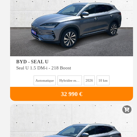
BYD - SEAL U
Seal U 1.5 DM-i - 218 Boost
Automatique
Hybridee essence
2026
10 km
32 990 €