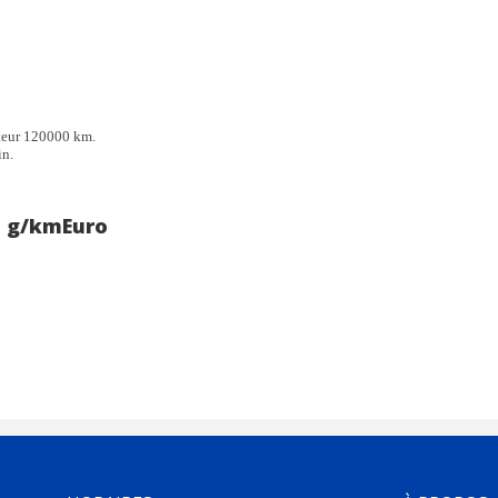
pteur 120000 km.
in.
2 g/km
Euro