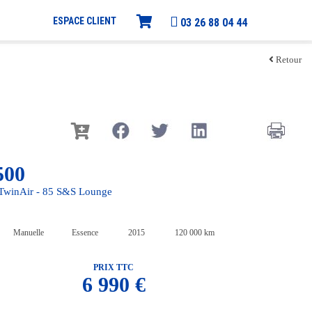
ESPACE CLIENT
03 26 88 04 44
Retour
500
i TwinAir - 85 S&S Lounge
Manuelle
Essence
2015
120 000 km
PRIX TTC
6 990 €