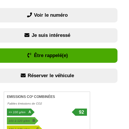
Voir le numéro
Je suis intéressé
Être rappelé(e)
Réserver le véhicule
EMISSIONS CO² COMBINÉES
Faibles émissions de CO2
92
A
<= 100 g/km
g/km
B
101 à 120 g/km