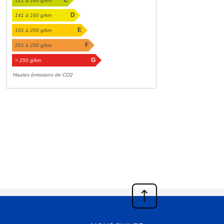
C
121 à 140 g/km
D
141 à 160 g/km
E
161 à 200 g/km
F
201 à 250 g/km
G
> 250 g/km
Hautes émissions de CO2