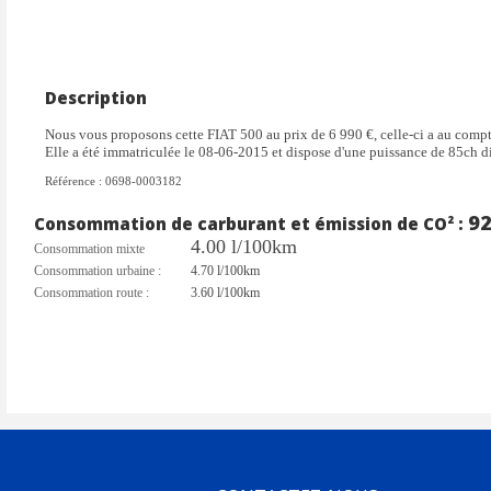
Description
Nous vous proposons cette FIAT 500 au prix de 6 990 €, celle-ci a au com
Elle a été immatriculée le 08-06-2015 et dispose d'une puissance de 85ch d
Référence : 0698-0003182
9
Consommation de carburant et émission de CO² :
4.00 l/100km
Consommation mixte
Consommation urbaine :
4.70 l/100km
Consommation route :
3.60 l/100km