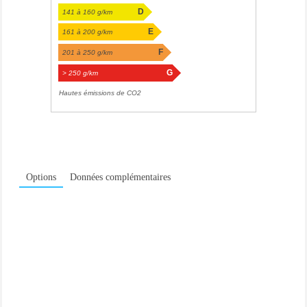
D
141 à 160 g/km
E
161 à 200 g/km
F
201 à 250 g/km
G
> 250 g/km
Hautes émissions de CO2
Options
Données complémentaires