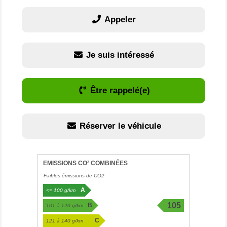
Appeler
Je suis intéressé
Être rappelé(e)
Réserver le véhicule
EMISSIONS CO² COMBINÉES
Faibles émissions de CO2
A
<= 100 g/km
105
B
101 à 120 g/km
g/km
C
121 à 140 g/km