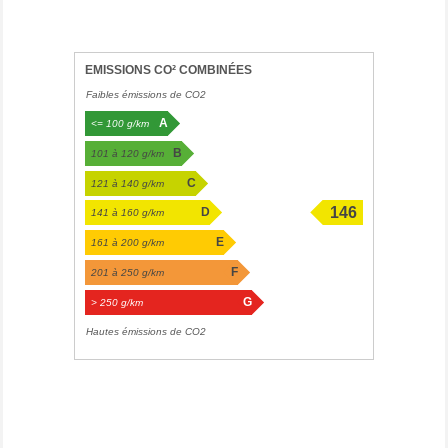
EMISSIONS CO² COMBINÉES
Faibles émissions de CO2
A
<= 100 g/km
B
101 à 120 g/km
C
121 à 140 g/km
146
D
141 à 160 g/km
g/km
E
161 à 200 g/km
F
201 à 250 g/km
G
> 250 g/km
Hautes émissions de CO2