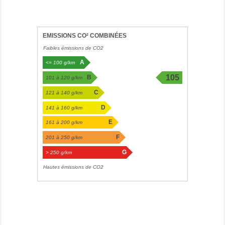
EMISSIONS CO² COMBINÉES
Faibles émissions de CO2
A
<= 100 g/km
105
B
101 à 120 g/km
g/km
C
121 à 140 g/km
D
141 à 160 g/km
E
161 à 200 g/km
F
201 à 250 g/km
G
> 250 g/km
Hautes émissions de CO2