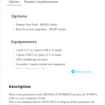
Options
Données complémentaires
Options
Peinture Noir Etoilé : 800,00 € inclus
Roue de secours temporaire : 200,00 € inclus
Equipements
1 prise 12 V et 2 prises USB-C à l’arrière
2 prises USB-C et 1 prise 12 V à l’avant
ABS (Antiblocage de roues)
Accoudoir / console centrale avec rangement
Aide au démarrage en côte
Afficher plus
Aide au stationnement arrière
Airbags frontaux (passager déconnectable)
Airbags latéraux avant / arrière
Description
Airbags rideaux conducteur et passager
Alerte de survitesse avec reconnaissance des panneaux de signalisation
Nous vous proposons cette RENAULT SYMBIOZ au prix de 30 990 €,
Alerte distance de sécurité
celle-ci a au compteur 10 km.
Elle a été immatriculée le 30-05-2025 et dispose d'une puissance de
Alerte franchissement de ligne et assistant maintien dans la voie