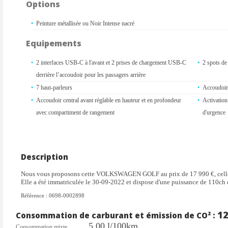
Options
Peinture métallisée ou Noir Intense nacré
Equipements
2 interfaces USB-C à l'avant et 2 prises de chargement USB-C
2 spots de 
derrière l’accoudoir pour les passagers arrière
7 haut-parleurs
Accoudoir 
Accoudoir central avant réglable en hauteur et en profondeur
Activation
avec compartiment de rangement
d'urgence
Airbag central entre les sièges avant
Airbags co
Airbags de «tête» passagers avant et arrière
Airbags la
Alerte de perte de pression des pneus
Antipatin
Description
App-Connect sans fil
Applicatio
Nous vous proposons cette VOLKSWAGEN GOLF au prix de 17 990 €, celle
de bord et
Elle a été immatriculée le 30-09-2022 et dispose d'une puissance de 110ch 
Appui-tête arrière réglables en hauteur
Appuie-têt
Référence : 0698-0002898
Appuis lombaires réglables à l’avant
Assistance
1
Consommation de carburant et émission de CO² :
Assistance au freinage d'urgence
Assistant 
5.00 l/100km
Banquette arrière rabattable 2/3 - 1/3 avec trappe à skis
Blocage él
Consommation mixte