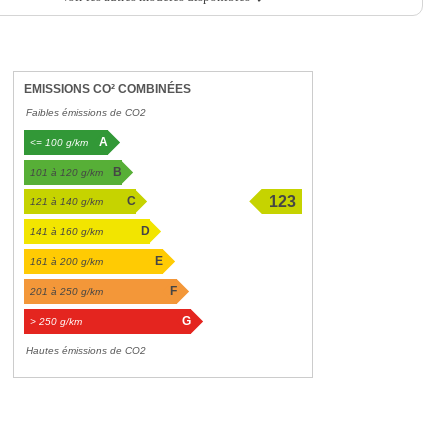
EMISSIONS CO² COMBINÉES
Faibles émissions de CO2
A
<= 100 g/km
B
101 à 120 g/km
123
C
121 à 140 g/km
g/km
D
141 à 160 g/km
E
161 à 200 g/km
F
201 à 250 g/km
G
> 250 g/km
Hautes émissions de CO2