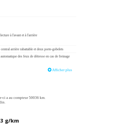
lecture à l'avant et à l'arrière
central arrière rabattable et deux porte-gobelets
 automatique des feux de détresse en cas de freinage
Afficher plus
nducteur et passager
téraux avant
age électronique ASR
ns décoratives «Nature Cross Brushed» sur le tableau
-ci a au compteur 50036 km.
 les revêtements de portes
din.
e à l'avant, réglables en hauteur
 au contrebraquage
23 g/km
de changement de trajectoire "Side Assist"
ectronique de différentiel EDS