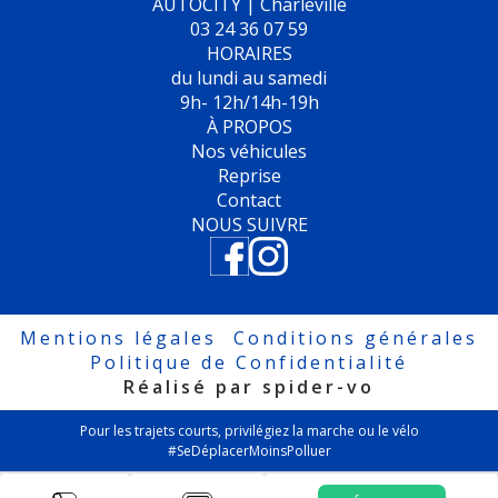
AUTOCITY | Charleville
d'origine interne
03 24 36 07 59
Ceintures de sécurité arrière trois points à enrouleur
HORAIRES
Ceintures de sécurité avant trois points à enrouleur, réglables en
du lundi au samedi
hauteur avec prétensionneurs
Climatisation automatique ‘Pure Air Climatronic' tri-zone avec
9h- 12h/14h-19h
commande à l'avant et à l'arrière
À PROPOS
Coffre revêtu de moquette
Nos véhicules
Console centrale avec bac de rangement et deux porte-gobelets
Reprise
Correcteur électronique de trajectoire ESP
Contact
Direction électromécanique à assistance variable asservie à la vitesse
NOUS SUIVRE
Dispositif de fixation pour deux sièges enfants suivant norme ISOFIX
aux places extérieures arrière
Eclairage blanc des instruments avec aiguilles rouges, réglable en
intensité
Eclairage de signalisation à LED dans la partie inférieure des portes
Mentions légales
Conditions générales
avant
Politique de Confidentialité
Eclairage diurne
Réalisé par spider-vo
Entourage chromé des vitres latérales
Essuie-glace avant avec commande d'intermittence
Pour les trajets courts, privilégiez la marche ou le vélo
Fatigue Detection : Système de détection de fatigue du conducteur
#SeDéplacerMoinsPolluer
Feux arrière LED
Frein de stationnement électromécanique avec fonction
d'immobilisation en pente ‘Auto-Hold'