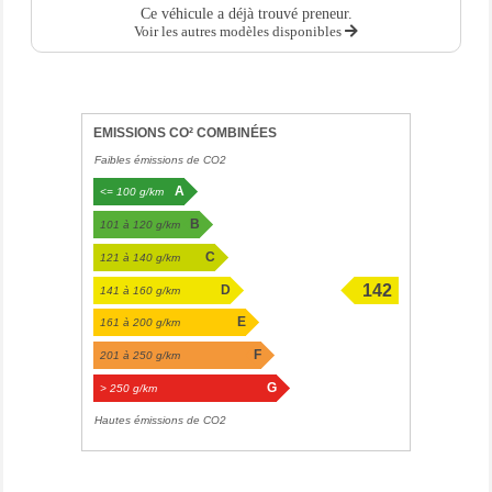
Ce véhicule a déjà trouvé preneur.
Voir les autres modèles disponibles
EMISSIONS CO² COMBINÉES
Faibles émissions de CO2
A
<= 100 g/km
B
101 à 120 g/km
C
121 à 140 g/km
142
D
141 à 160 g/km
g/km
E
161 à 200 g/km
F
201 à 250 g/km
G
> 250 g/km
Hautes émissions de CO2