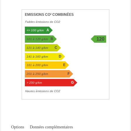
EMISSIONS CO² COMBINÉES
Faibles émissions de CO2
A
<= 100 g/km
120
B
101 à 120 g/km
g/km
C
121 à 140 g/km
D
141 à 160 g/km
E
161 à 200 g/km
F
201 à 250 g/km
G
> 250 g/km
Hautes émissions de CO2
Options
Données complémentaires