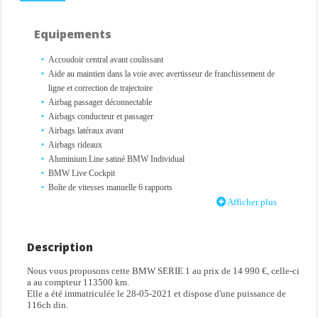
Equipements
Accoudoir central avant coulissant
Aide au maintien dans la voie avec avertisseur de franchissement de
ligne et correction de trajectoire
Airbag passager déconnectable
Airbags conducteur et passager
Airbags latéraux avant
Airbags rideaux
Aluminium Line satiné BMW Individual
BMW Live Cockpit
Boîte de vitesses manuelle 6 rapports
Ciel de pavillon M Anthracite
Afficher plus
Climatisation automatique
Contrôle de freinage en courbe CBC
Contrôle dynamique de la stabilité DSC
Description
Contrôle Dynamique de la Traction DTC
Nous vous proposons cette BMW SERIE 1 au prix de 14 990 €, celle-ci
Démarrage sans clé
a au compteur 113500 km.
Détecteur de pluie et allumage automatique des projecteurs
Elle a été immatriculée le 28-05-2021 et dispose d'une puissance de
Ecrous antivol
116ch din.
Feux de jour à LED