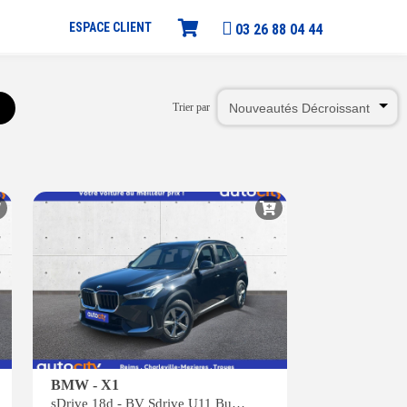
ESPACE CLIENT
03 26 88 04 44
Trier par
BMW - X1
sDrive 18d - BV Sdrive U11 Business Design