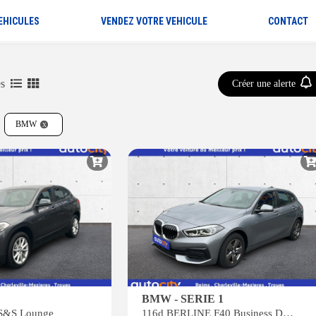
EHICULES
VENDEZ VOTRE VEHICULE
CONTACT
és
Créer une alerte
BMW
BMW - SERIE 1
 S&S Lounge
116d BERLINE F40 Business Design