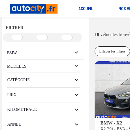
ACCUEIL
NOS V
FILTRER
10
véhicules trouv
Effacer les filtres
BMW
MODÈLES
CATÉGORIE
PRIX
KILOMETRAGE
BMW - X2
ANNÉE
X2 20i - BVA -