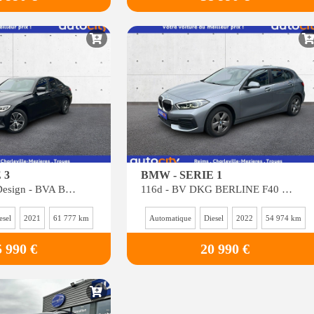
 3
BMW - SERIE 1
316d Business Design - BVA BERLINE G20 G80 316d
116d - BV DKG BERLINE F40 Business Design
esel
2021
61 777 km
Automatique
Diesel
2022
54 974 km
5 990 €
20 990 €