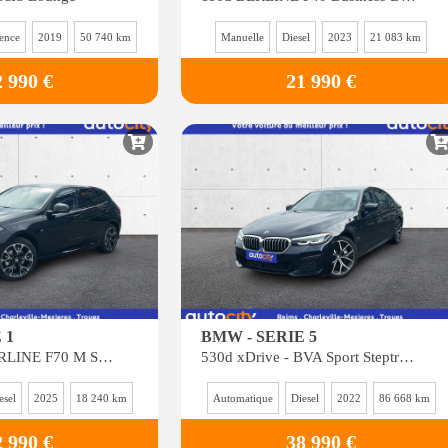
ence
2019
50 740 km
Manuelle
Diesel
2023
21 083 km
2 990 €
21 990 €
 1
BMW - SERIE 5
120d - BVR BERLINE F70 M Sport Design
530d xDrive - BVA Sport Steptronic BERLINE G30 F90 LCI M Sport PHASE 2
esel
2025
18 240 km
Automatique
Diesel
2022
86 668 km
2 990 €
38 990 €