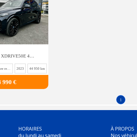
BMW X5 (G05) XDRIVE50E 489 M SPORT BVA8
Hybridee rechargeable essence
2023
44 950 km
4 990 €
1
HORAIRES
À PROPOS
du lundi au samedi
Nos véhicu