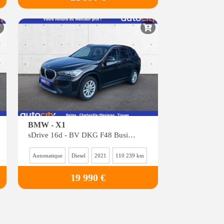
BMW - X1
sDrive 16d - BV DKG F48 Business Design
Automatique
Diesel
2021
110 239 km
19 990 €