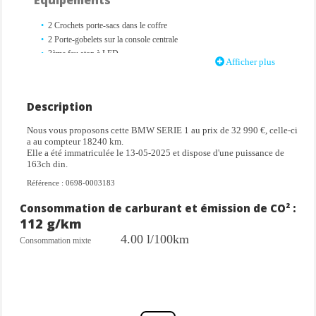
2 Crochets porte-sacs dans le coffre
2 Porte-gobelets sur la console centrale
3ème feu stop à LED
Afficher plus
6 haut-parleurs
ABS, y compris assistant de freinage
Accoudoir central avant avec compartiment de rangement
Description
Active Guard Plus
Airbag passager déconnectable
Nous vous proposons cette BMW SERIE 1 au prix de 32 990 €, celle-ci
Alarme antivol
a au compteur 18240 km.
Elle a été immatriculée le 13-05-2025 et dispose d'une puissance de
Allumage automatique des feux de détresse
163ch din.
Appuis-tête et ceintures de sécurité 3 points à toutes les places
Assistant de démarrage en côte
Référence : 0698-0003183
Attention Assist : système de détection de somnolence
Consommation de carburant et émission de CO² :
Baguettes de pare-chocs AV et AR couleur carrosserie
112 g/km
BMW Live Cockpit Navigation Plus
Calandre avec encadrement en chrome et barreaux verticaux /diagonaux
4.00 l/100km
Consommation mixte
Capteurs d'impacts
Climatisation automatique 1 zone
Contrôle de stabilité dynamique (DSC) avec dotation élargie
Contrôle Dynamique de la Motricité DTC
Démarrage sans clé via le bouton Start/Stop