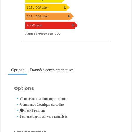
E
161 à 200 g/km
F
201 à 250 g/km
G
> 250 g/km
Hautes émissions de CO2
Options
Données complémentaires
Options
Climatisation automatique bi-zone
Commande électrique du coffre
Pack Premium
Peinture Saphirschwarz métallisée
Equipements