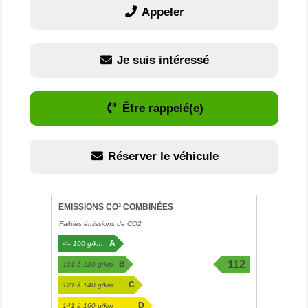
Appeler
Je suis intéressé
Être rappelé(e)
Réserver le véhicule
EMISSIONS CO² COMBINÉES
Faibles émissions de CO2
A
<= 100 g/km
112
B
101 à 120 g/km
g/km
C
121 à 140 g/km
D
141 à 160 g/km