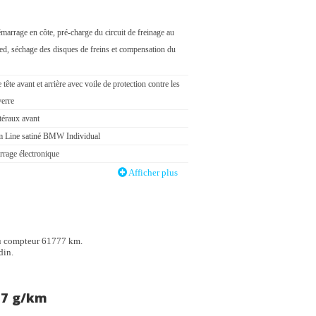
marrage en côte, pré-charge du circuit de freinage au
ied, séchage des disques de freins et compensation du
tête avant et arrière avec voile de protection contre les
verre
téraux avant
 Line satiné BMW Individual
rage électronique
Assist : système de détection de somnolence
Afficher plus
de seuil de portes siglées
Cockpit Navigation Pro
au compteur 61777 km.
entretien électronique embarqué "BMW Service
din.
ocommandées à mémorisation automatique des réglages
Profile"
17 g/km
ion automatique 3 zones avec filtre microporeux et