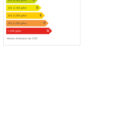
C
121 à 140 g/km
D
141 à 160 g/km
E
161 à 200 g/km
F
201 à 250 g/km
G
> 250 g/km
Hautes émissions de CO2