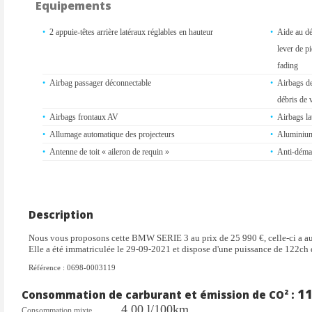
Equipements
2 appuie-têtes arrière latéraux réglables en hauteur
Aide au dé
lever de p
fading
Airbag passager déconnectable
Airbags de 
débris de 
Airbags frontaux AV
Airbags la
Allumage automatique des projecteurs
Aluminium
Antenne de toit « aileron de requin »
Anti-démar
Appuie-tête à l'avant, réglables en hauteur
Attention 
Avertisseur de risque de collision
Baguettes 
Banquette arrière 3 places avec dossiers rabattables en trois
BMW Live 
Description
parties (40/20/40)
Nous vous proposons cette BMW SERIE 3 au prix de 25 990 €, celle-ci a 
Boîte de vitesses automatique à 8 rapports
Carnet d'
Elle a été immatriculée le 29-09-2021 et dispose d'une puissance de 122ch 
History"
Référence : 0698-0003119
Ceintures de sécurité à 3 points (tous les sièges) avec
Clés radi
prétensionneur pyrotechnique et limiteur de tension (à l'avant)
"Personal 
1
Consommation de carburant et émission de CO² :
Clignotants avant et arrières à LED
Climatisat
4.00 l/100km
Consommation mixte