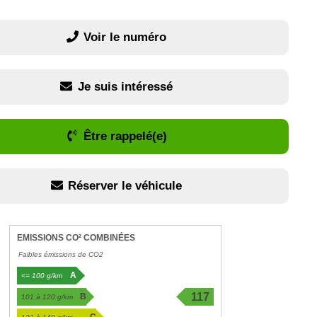
Voir le numéro
Je suis intéressé
Être rappelé(e)
Réserver le véhicule
EMISSIONS CO² COMBINÉES
Faibles émissions de CO2
A
<= 100 g/km
117
B
101 à 120 g/km
g/km