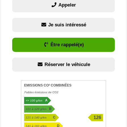
Appeler
Je suis intéressé
Être rappelé(e)
Réserver le véhicule
EMISSIONS CO² COMBINÉES
Faibles émissions de CO2
A
<= 100 g/km
B
101 à 120 g/km
126
C
121 à 140 g/km
g/km
D
141 à 160 g/km