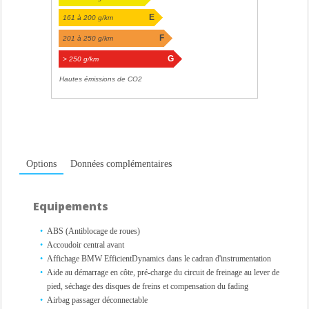
E
161 à 200 g/km
F
201 à 250 g/km
G
> 250 g/km
Hautes émissions de CO2
Options
Données complémentaires
Equipements
ABS (Antiblocage de roues)
Accoudoir central avant
Affichage BMW EfficientDynamics dans le cadran d'instrumentation
Aide au démarrage en côte, pré-charge du circuit de freinage au lever de
pied, séchage des disques de freins et compensation du fading
Airbag passager déconnectable