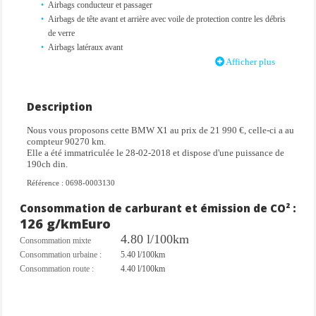
Airbags conducteur et passager
Airbags de tête avant et arrière avec voile de protection contre les débris
de verre
Airbags latéraux avant
Allumage automatique des projecteurs
Afficher plus
Aluminium Line satiné
Antenne de toit « aileron de requin »
Anti-démarrage électronique
Description
Appel d'Urgence Intelligent
Nous vous proposons cette BMW X1 au prix de 21 990 €, celle-ci a au
Appuie-tête réglable en hauteur
compteur 90270 km.
Attention Assist : système de détection de somnolence
Elle a été immatriculée le 28-02-2018 et dispose d'une puissance de
Autoradio BMW Professional, 6 haut-parleurs, prise AUX-IN, port
190ch din.
audio USB et streaming audio Bluetooth (avec fonction "Music
Référence : 0698-0003130
Search")
Avertisseur de risque de collision
Consommation de carburant et émission de CO² :
Badge xDrive apposé sur le hayon à gauche
126 g/km
Euro
Banquette arrière 3 places avec dossiers rabattables en trois parties
4.80 l/100km
Consommation mixte
(40/20/40)
Consommation urbaine :
5.40 l/100km
Bas de caisse avant noir mat avec sabot de protection "Silber mat"
Consommation route :
4.40 l/100km
Bas de caisse latéraux noir mat avec jupes latérales "Silber mat"
BMW TwinPower Turbo
Boîte de vitesses automatique à 8 rapports
Bouclier arrière en noir mat avec insert "Blacksilber" et diffuseur