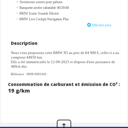
Avertisseur sonore pour piétons
Banquette arrière rabattable 40/20/40
BMW Iconic Sounds Electric
BMW Live Cockpit Navigation Plus
Boîte de vitesses automatique Sport avec palettes au volant
Afficher plus
Câble de recharge BMW Flexible Charger Mode 2 pour prise
domestique
Câble recharge professionnel Mode 3 (T2-T2) pour la recharge
Description
publique
Nous vous proposons cette BMW X5 au prix de 84 990 €, celle-ci a au
Ciel de pavillon M Anthracite
compteur 44950 km.
Climatisation automatique 3 zones
Elle a été immatriculée le 12-09-2023 et dispose d'une puissance de
Dalle de recharge par induction
489ch din.
Diffuseur arrière en gris glacier
Référence : 0698-0002442
Eclairage d'ambiance
Ecrous antivol
Consommation de carburant et émission de CO² :
Feux arrières à LED
19 g/km
Feux de route permanents anti-éblouissement
Filet de séparation dans le coffre
Hayon ouvrant en deux parties avec commande électrique de la partie
supérieure
Inserts décoratifs en bois précieux 'Fineline Stripe' brun brillant
Jantes en alliage 20" style 740 M à rayons en étoile avec pneumatiques
mixtes / RSC