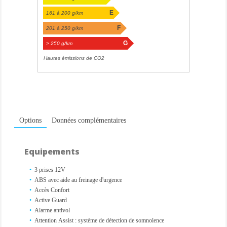
E
161 à 200 g/km
F
201 à 250 g/km
G
> 250 g/km
Hautes émissions de CO2
Options
Données complémentaires
Equipements
3 prises 12V
ABS avec aide au freinage d'urgence
Accès Confort
Active Guard
Alarme antivol
Attention Assist : système de détection de somnolence