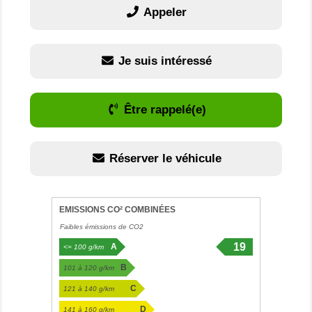
Appeler
Je suis intéressé
Être rappelé(e)
Réserver le véhicule
EMISSIONS CO² COMBINÉES
Faibles émissions de CO2
19
A
<= 100 g/km
g/km
B
101 à 120 g/km
C
121 à 140 g/km
D
141 à 160 g/km