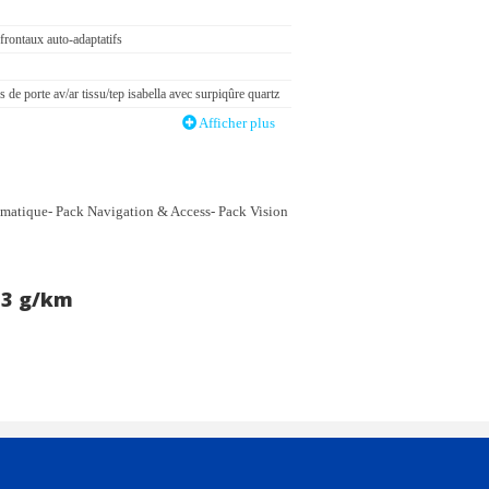
(frontaux auto-adaptatifs
 de porte av/ar tissu/tep isabella avec surpiqûre quartz
tionné automatique monozone
Afficher plus
rabattable 1/3 - 2/3
t de recul hd avec restitution sur l'écran tactile d'une
umatique- Pack Navigation & Access- Pack Vision
ar
ute avec accoudoir & frein de stationnement
1 prise usb type c (charge) et 1 prise usb type a
13 g/km
our passagers ar
élargie (3 caméras haut de pare-brise) et protection des
 la route vulnérables (piétons
intérieur: plafonnier av a-dome 3 leds (1 lampe
e style intérieur: panneaux de portes av avec décor
 baguette noir brillant avec tampographie quartz