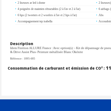
2 liseuses ar led i-dome
2 liseuses)
4 poignées de maintien rétractables (2 à l'av et 2 à l'ar)
6 airbags 
6 hps (2 tweeters et 2 woofers à l'av et 2 hps à l'ar)
Abs
Accompagnement tep isabella
Accoudoirs
Aide au stationnement av/ar
Air condi
Appuis-tête réglables en hauteur av (x2) et ar (x3)
Banquette 
Barres de toit longitudinales noir brillant
Bluetooth
Description
Boîte de vitesse automatique
Caméra av e
Idem Finition ALLURE France :Avec option(s) :- Kit de dépannage de pne
& Drive Assist Plus- Peinture métallisée Blanc Okénite
vue av ou 
Canule d'echappement double chromée
Console ha
Référence : 1895-685
électrique 
1
Consommation de carburant et émission de CO² :
(charge) p
Contrôle de traction
Cyclistes
Décor de grille inférieure gris météor
Détection 
usagers de
Direction assistée
Eclairage 
Eléments de style éxterieur: calandre haut de gamme noir avec
Eléments d
marquage vertical couleur caisse
carbone et