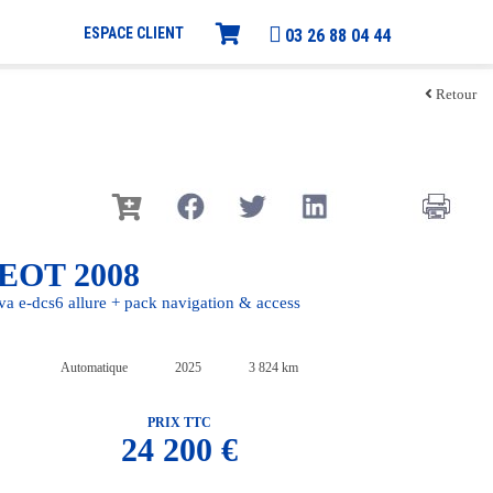
ESPACE CLIENT
03 26 88 04 44
Retour
EOT 2008
a e-dcs6 allure + pack navigation & access
Automatique
2025
3 824 km
PRIX TTC
24 200 €