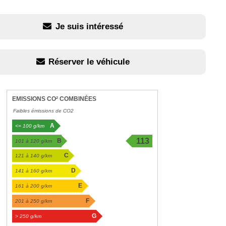
Je suis intéressé
Réserver le véhicule
EMISSIONS CO² COMBINÉES
Faibles émissions de CO2
A
<= 100 g/km
113
B
101 à 120 g/km
g/km
C
121 à 140 g/km
D
141 à 160 g/km
E
161 à 200 g/km
F
201 à 250 g/km
G
> 250 g/km