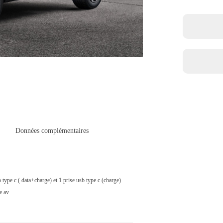
Données complémentaires
b type c ( data+charge) et 1 prise usb type c (charge)
e av